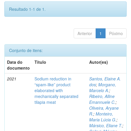
Resultado 1-1 de 1.
Anterior
1
Póximo
Conjunto de itens:
Data do
Título
Autor(es)
documento
2021
Sodium reduction in
Santos, Elaine A.
“spam-like” product
dos
;
Morgano,
elaborated with
Marcelo A.
;
mechanically separated
Ribeiro, Alline
tilapia meat
Emannuele C.
;
Oliveira, Aryane
R.
;
Monteiro,
Maria Lúcia G.
;
Mársico, Eliane T.
;