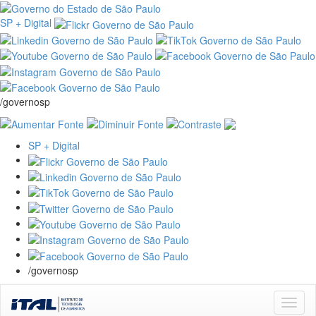
SP + Digital
/governosp
SP + Digital
/governosp
Skip
navigation