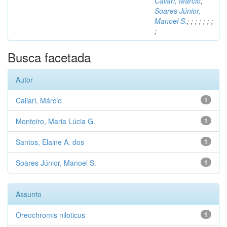
Caliari, Márcio
;
Soares Júnior,
Manoel S.
;
;
;
;
;
;
;
;
Busca facetada
Autor
Caliari, Márcio
1
Monteiro, Maria Lúcia G.
1
Santos, Elaine A. dos
1
Soares Júnior, Manoel S.
1
Assunto
Oreochromis niloticus
1