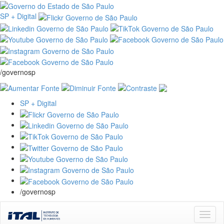
SP + Digital
/governosp
SP + Digital
/governosp
Skip
navigation