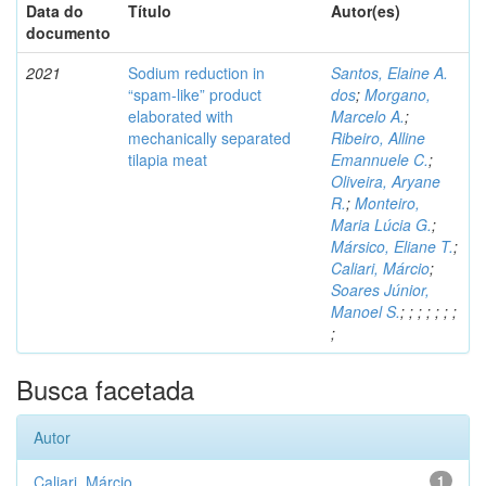
Data do
Título
Autor(es)
documento
2021
Sodium reduction in
Santos, Elaine A.
“spam-like” product
dos
;
Morgano,
elaborated with
Marcelo A.
;
mechanically separated
Ribeiro, Alline
tilapia meat
Emannuele C.
;
Oliveira, Aryane
R.
;
Monteiro,
Maria Lúcia G.
;
Mársico, Eliane T.
;
Caliari, Márcio
;
Soares Júnior,
Manoel S.
;
;
;
;
;
;
;
;
Busca facetada
Autor
Caliari, Márcio
1