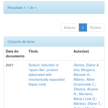
Resultado 1-1 de 1.
Anterior
1
Póximo
Conjunto de itens:
Data do
Título
Autor(es)
documento
2021
Sodium reduction in
Santos, Elaine A.
“spam-like” product
dos
;
Morgano,
elaborated with
Marcelo A.
;
mechanically separated
Ribeiro, Alline
tilapia meat
Emannuele C.
;
Oliveira, Aryane
R.
;
Monteiro,
Maria Lúcia G.
;
Mársico, Eliane T.
;