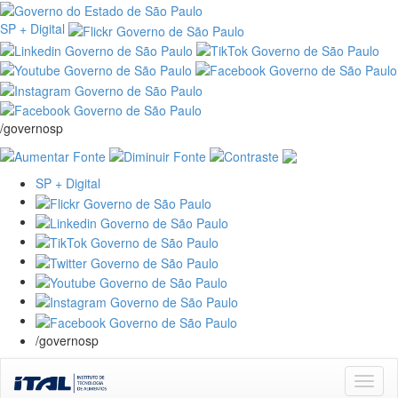
SP + Digital
/governosp
SP + Digital
/governosp
Skip
navigation