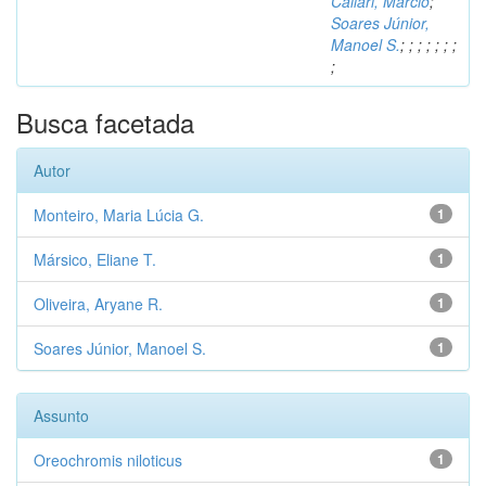
Caliari, Márcio
;
Soares Júnior,
Manoel S.
;
;
;
;
;
;
;
;
Busca facetada
Autor
Monteiro, Maria Lúcia G.
1
Mársico, Eliane T.
1
Oliveira, Aryane R.
1
Soares Júnior, Manoel S.
1
Assunto
Oreochromis niloticus
1