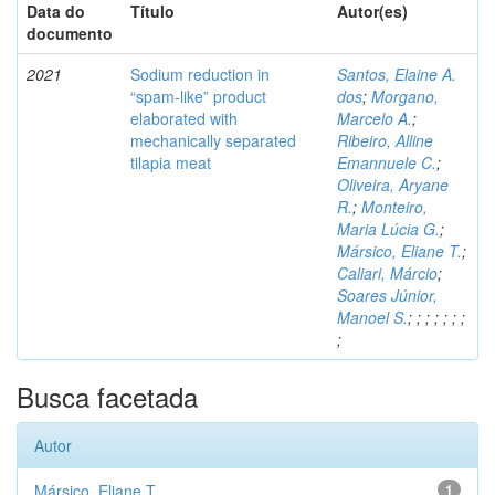
Data do
Título
Autor(es)
documento
2021
Sodium reduction in
Santos, Elaine A.
“spam-like” product
dos
;
Morgano,
elaborated with
Marcelo A.
;
mechanically separated
Ribeiro, Alline
tilapia meat
Emannuele C.
;
Oliveira, Aryane
R.
;
Monteiro,
Maria Lúcia G.
;
Mársico, Eliane T.
;
Caliari, Márcio
;
Soares Júnior,
Manoel S.
;
;
;
;
;
;
;
;
Busca facetada
Autor
Mársico, Eliane T.
1