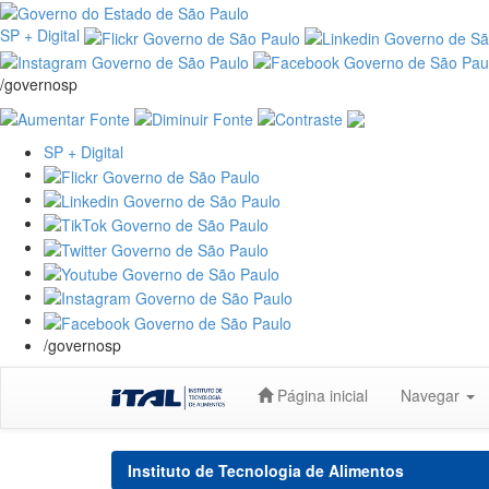
SP + Digital
/governosp
SP + Digital
/governosp
Skip
Página inicial
Navegar
navigation
Instituto de Tecnologia de Alimentos