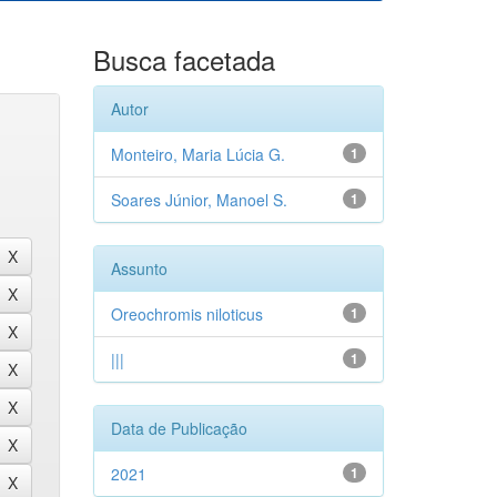
Busca facetada
Autor
Monteiro, Maria Lúcia G.
1
Soares Júnior, Manoel S.
1
Assunto
Oreochromis niloticus
1
|||
1
Data de Publicação
2021
1