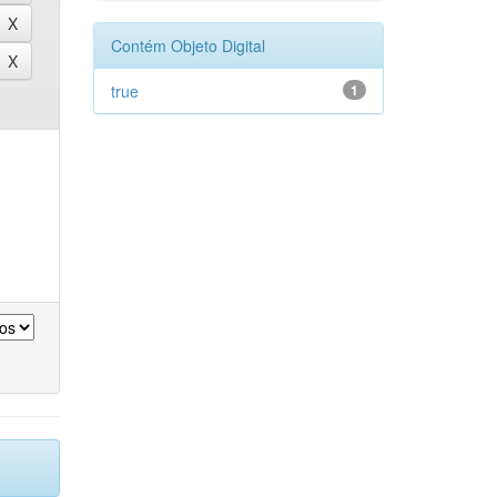
Contém Objeto Digital
true
1