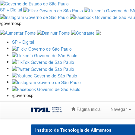
SP + Digital
/governosp
SP + Digital
/governosp
Skip
Página inicial
Navegar
navigation
Instituto de Tecnologia de Alimentos