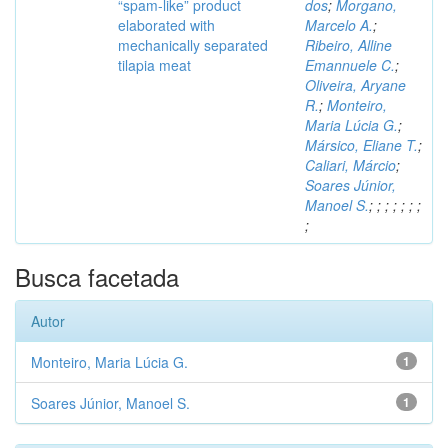
“spam-like” product
dos
;
Morgano,
elaborated with
Marcelo A.
;
mechanically separated
Ribeiro, Alline
tilapia meat
Emannuele C.
;
Oliveira, Aryane
R.
;
Monteiro,
Maria Lúcia G.
;
Mársico, Eliane T.
;
Caliari, Márcio
;
Soares Júnior,
Manoel S.
;
;
;
;
;
;
;
;
Busca facetada
Autor
Monteiro, Maria Lúcia G.
1
Soares Júnior, Manoel S.
1