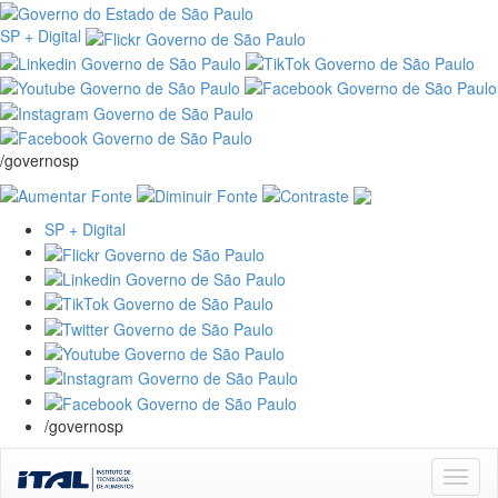
SP + Digital
/governosp
SP + Digital
/governosp
Skip
navigation