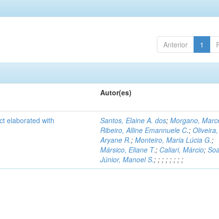
Anterior
1
Autor(es)
ct elaborated with
Santos, Elaine A. dos
;
Morgano, Marce
Ribeiro, Alline Emannuele C.
;
Oliveira,
Aryane R.
;
Monteiro, Maria Lúcia G.
;
Mársico, Eliane T.
;
Caliari, Márcio
;
Soa
Júnior, Manoel S.
;
;
;
;
;
;
;
;