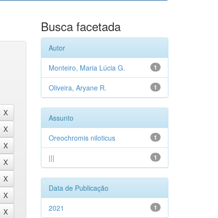
Busca facetada
Autor
Monteiro, Maria Lúcia G.
1
Oliveira, Aryane R.
1
Assunto
Oreochromis niloticus
1
|||
1
Data de Publicação
2021
1