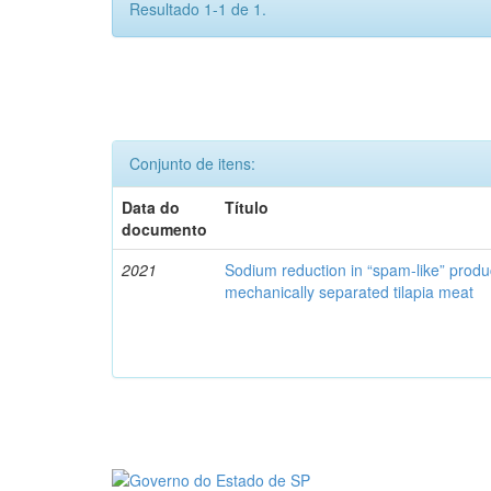
Resultado 1-1 de 1.
Conjunto de itens:
Data do
Título
documento
2021
Sodium reduction in “spam-like” produ
mechanically separated tilapia meat