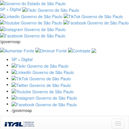
SP + Digital
/governosp
SP + Digital
/governosp
Skip
navigation