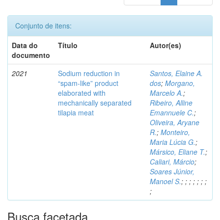
Conjunto de itens:
Data do
Título
Autor(es)
documento
2021
Sodium reduction in
Santos, Elaine A.
“spam-like” product
dos
;
Morgano,
elaborated with
Marcelo A.
;
mechanically separated
Ribeiro, Alline
tilapia meat
Emannuele C.
;
Oliveira, Aryane
R.
;
Monteiro,
Maria Lúcia G.
;
Mársico, Eliane T.
;
Caliari, Márcio
;
Soares Júnior,
Manoel S.
;
;
;
;
;
;
;
;
Busca facetada