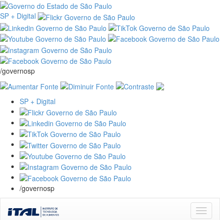
SP + Digital
/governosp
SP + Digital
/governosp
Skip
navigation