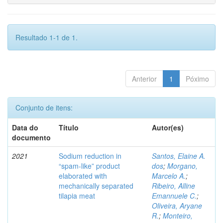
Resultado 1-1 de 1.
Anterior
1
Póximo
Conjunto de itens:
Data do
Título
Autor(es)
documento
2021
Sodium reduction in
Santos, Elaine A.
“spam-like” product
dos
;
Morgano,
elaborated with
Marcelo A.
;
mechanically separated
Ribeiro, Alline
tilapia meat
Emannuele C.
;
Oliveira, Aryane
R.
;
Monteiro,