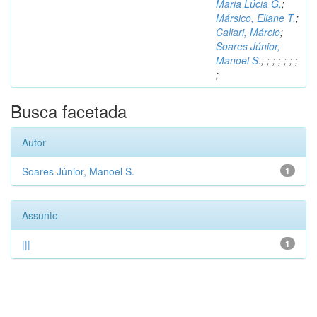
Maria Lúcia G.
;
Mársico, Eliane T.
;
Caliari, Márcio
;
Soares Júnior,
Manoel S.
;
;
;
;
;
;
;
;
Busca facetada
Autor
Soares Júnior, Manoel S.
1
Assunto
|||
1