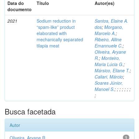
Data do
Título
Autor(es)
documento
2021
Sodium reduction in
Santos, Elaine A.
“spam-like” product
dos
;
Morgano,
elaborated with
Marcelo A.
;
mechanically separated
Ribeiro, Alline
tilapia meat
Emannuele C.
;
Oliveira, Aryane
R.
;
Monteiro,
Maria Lúcia G.
;
Mársico, Eliane T.
;
Caliari, Márcio
;
Soares Júnior,
Manoel S.
;
;
;
;
;
;
;
;
Busca facetada
Autor
Oliveira, Aryane R.
1