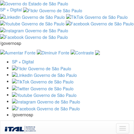
SP + Digital
/governosp
SP + Digital
/governosp
Skip
navigation