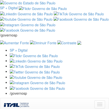
SP + Digital
/governosp
SP + Digital
/governosp
Skip
navigation