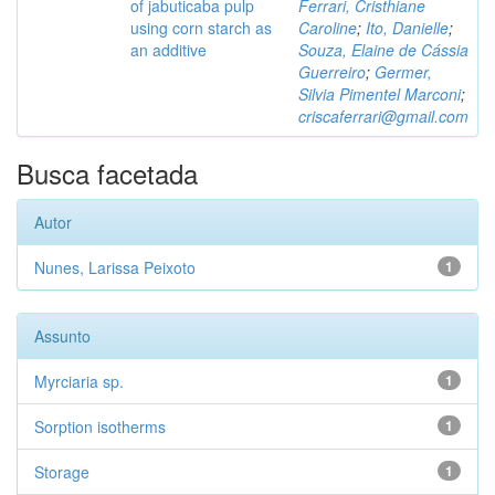
of jabuticaba pulp
Ferrari, Cristhiane
using corn starch as
Caroline
;
Ito, Danielle
;
an additive
Souza, Elaine de Cássia
Guerreiro
;
Germer,
Silvia Pimentel Marconi
;
criscaferrari@gmail.com
Busca facetada
Autor
Nunes, Larissa Peixoto
1
Assunto
Myrciaria sp.
1
Sorption isotherms
1
Storage
1