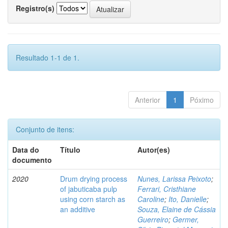
Registro(s)
Resultado 1-1 de 1.
Anterior
1
Póximo
Conjunto de itens:
Data do
Título
Autor(es)
documento
2020
Drum drying process
Nunes, Larissa Peixoto
;
of jabuticaba pulp
Ferrari, Cristhiane
using corn starch as
Caroline
;
Ito, Danielle
;
an additive
Souza, Elaine de Cássia
Guerreiro
;
Germer,