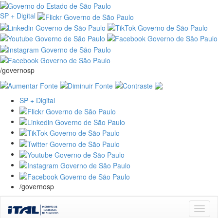
SP + Digital
/governosp
SP + Digital
/governosp
Skip
navigation