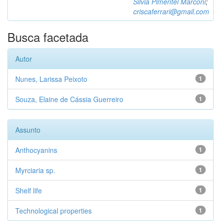
Silvia Pimentel Marconi
;
criscaferrari@gmail.com
Busca facetada
Autor
Nunes, Larissa Peixoto
1
Souza, Elaine de Cássia Guerreiro
1
Assunto
Anthocyanins
1
Myrciaria sp.
1
Shelf life
1
Technological properties
1