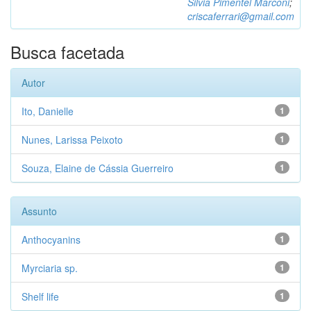
Silvia Pimentel Marconi
;
criscaferrari@gmail.com
Busca facetada
Autor
Ito, Danielle
1
Nunes, Larissa Peixoto
1
Souza, Elaine de Cássia Guerreiro
1
Assunto
Anthocyanins
1
Myrciaria sp.
1
Shelf life
1