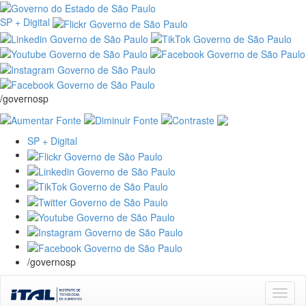
SP + Digital
/governosp
SP + Digital
/governosp
Skip
navigation