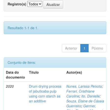
Registro(s)
Resultado 1-1 de 1.
Anterior
1
Póximo
Conjunto de itens:
Data do
Título
Autor(es)
documento
2020
Drum drying process
Nunes, Larissa Peixoto
;
of jabuticaba pulp
Ferrari, Cristhiane
using corn starch as
Caroline
;
Ito, Danielle
;
an additive
Souza, Elaine de Cássia
Guerreiro
;
Germer,