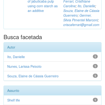
of jabuticaba pulp
Ferrari, Cristhiane
using corn starch as
Caroline
;
Ito, Danielle
;
an additive
Souza, Elaine de Cássia
Guerreiro
;
Germer,
Silvia Pimentel Marconi
;
criscaferrari@gmail.com
Busca facetada
Autor
Ito, Danielle
1
Nunes, Larissa Peixoto
1
Souza, Elaine de Cássia Guerreiro
1
Assunto
Shelf life
1