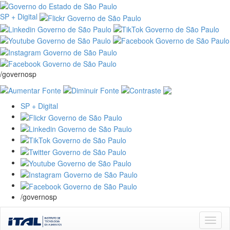
SP + Digital
/governosp
SP + Digital
/governosp
Skip
navigation