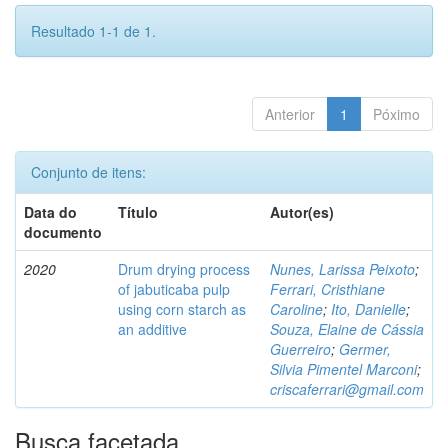
Resultado 1-1 de 1.
Anterior
1
Póximo
Conjunto de itens:
Data do
Título
Autor(es)
documento
2020
Drum drying process
Nunes, Larissa Peixoto
;
of jabuticaba pulp
Ferrari, Cristhiane
using corn starch as
Caroline
;
Ito, Danielle
;
an additive
Souza, Elaine de Cássia
Guerreiro
;
Germer,
Silvia Pimentel Marconi
;
criscaferrari@gmail.com
Busca facetada