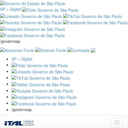
SP + Digital
/governosp
SP + Digital
/governosp
Skip
navigation