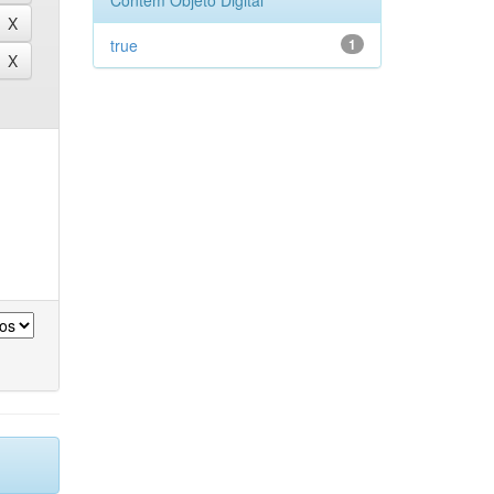
Contém Objeto Digital
true
1