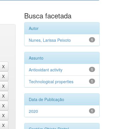
Busca facetada
Autor
Nunes, Larissa Peixoto
1
Assunto
Antioxidant activity
1
Technological properties
1
Data de Publicação
2020
1