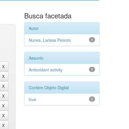
Busca facetada
Autor
Nunes, Larissa Peixoto
1
Assunto
Antioxidant activity
1
Contém Objeto Digital
true
1