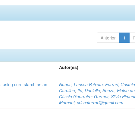
Anterior
1
Autor(es)
p using corn starch as an
Nunes, Larissa Peixoto
;
Ferrari, Cristhi
Caroline
;
Ito, Danielle
;
Souza, Elaine de
Cássia Guerreiro
;
Germer, Silvia Piment
Marconi
;
criscaferrari@gmail.com