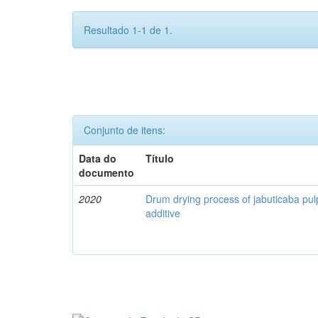
Resultado 1-1 de 1.
Conjunto de itens:
Data do
Título
documento
2020
Drum drying process of jabuticaba pul
additive