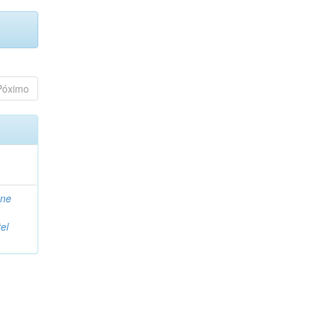
Póximo
ane
el