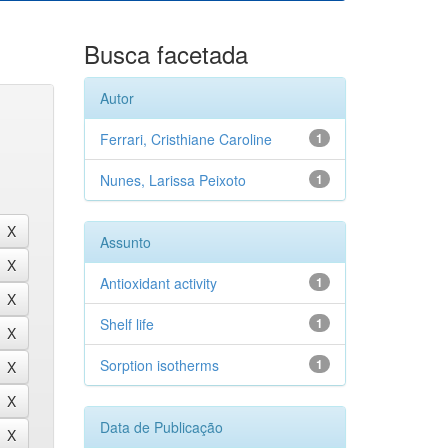
Busca facetada
Autor
Ferrari, Cristhiane Caroline
1
Nunes, Larissa Peixoto
1
Assunto
Antioxidant activity
1
Shelf life
1
Sorption isotherms
1
Data de Publicação