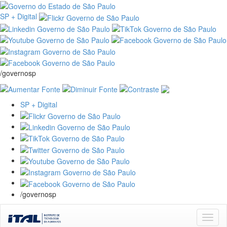
SP + Digital
/governosp
SP + Digital
/governosp
Skip
navigation