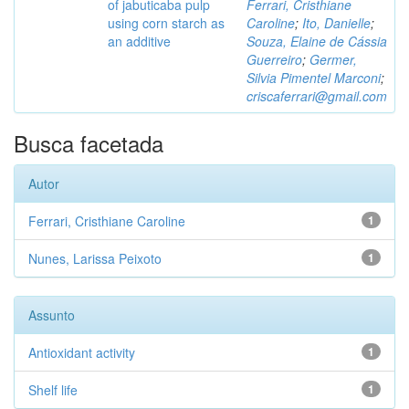
of jabuticaba pulp
Ferrari, Cristhiane
using corn starch as
Caroline
;
Ito, Danielle
;
an additive
Souza, Elaine de Cássia
Guerreiro
;
Germer,
Silvia Pimentel Marconi
;
criscaferrari@gmail.com
Busca facetada
Autor
Ferrari, Cristhiane Caroline
1
Nunes, Larissa Peixoto
1
Assunto
Antioxidant activity
1
Shelf life
1