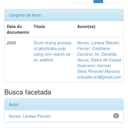
Conjunto de itens:
Data do
Título
Autor(es)
documento
2020
Drum drying process
Nunes, Larissa Peixoto
;
of jabuticaba pulp
Ferrari, Cristhiane
using corn starch as
Caroline
;
Ito, Danielle
;
an additive
Souza, Elaine de Cássia
Guerreiro
;
Germer,
Silvia Pimentel Marconi
;
criscaferrari@gmail.com
Busca facetada
Autor
Nunes, Larissa Peixoto
1