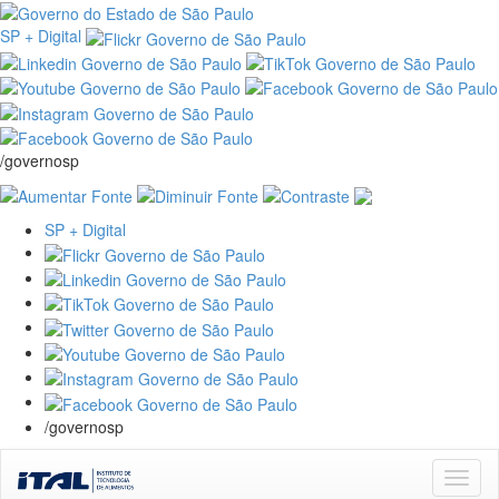
SP + Digital
/governosp
SP + Digital
/governosp
Skip
navigation