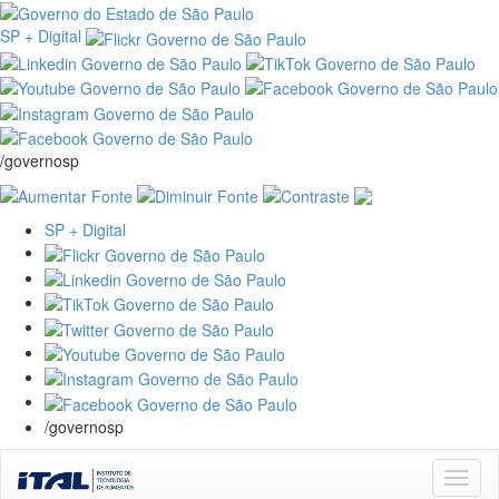
SP + Digital
/governosp
SP + Digital
/governosp
Skip
navigation