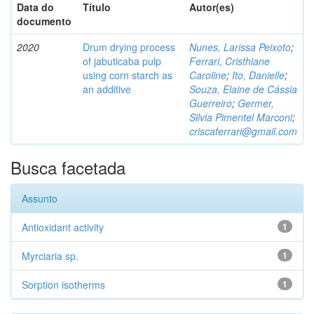
Data do
Título
Autor(es)
documento
2020
Drum drying process
Nunes, Larissa Peixoto
;
of jabuticaba pulp
Ferrari, Cristhiane
using corn starch as
Caroline
;
Ito, Danielle
;
an additive
Souza, Elaine de Cássia
Guerreiro
;
Germer,
Silvia Pimentel Marconi
;
criscaferrari@gmail.com
Busca facetada
Assunto
Antioxidant activity
1
Myrciaria sp.
1
Sorption isotherms
1