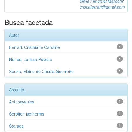
Silvia Pimentel Marconi
;
criscaferrari@gmail.com
Busca facetada
Autor
Ferrari, Cristhiane Caroline
1
Nunes, Larissa Peixoto
1
Souza, Elaine de Cássia Guerreiro
1
Assunto
Anthocyanins
1
Sorption isotherms
1
Storage
1