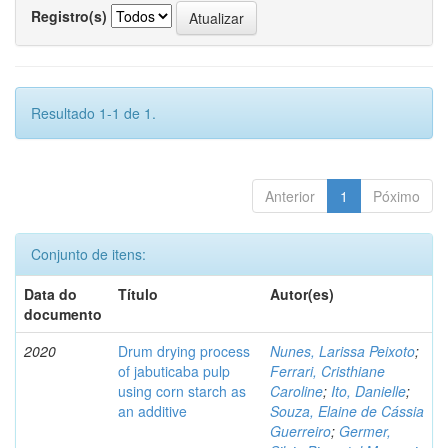
Registro(s)
Resultado 1-1 de 1.
Anterior
1
Póximo
Conjunto de itens:
Data do
Título
Autor(es)
documento
2020
Drum drying process
Nunes, Larissa Peixoto
;
of jabuticaba pulp
Ferrari, Cristhiane
using corn starch as
Caroline
;
Ito, Danielle
;
an additive
Souza, Elaine de Cássia
Guerreiro
;
Germer,