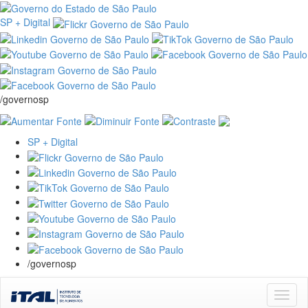
SP + Digital
/governosp
SP + Digital
/governosp
Skip
navigation