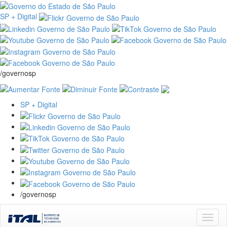
SP + Digital
/governosp
SP + Digital
/governosp
Skip
navigation