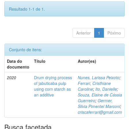
Resultado 1-1 de 1.
Anterior
1
Póximo
Conjunto de itens:
Data do
Título
Autor(es)
documento
2020
Drum drying process
Nunes, Larissa Peixoto
;
of jabuticaba pulp
Ferrari, Cristhiane
using corn starch as
Caroline
;
Ito, Danielle
;
an additive
Souza, Elaine de Cássia
Guerreiro
;
Germer,
Silvia Pimentel Marconi
;
criscaferrari@gmail.com
Busca facetada