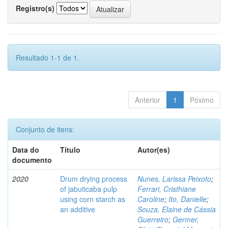
Registro(s)
Resultado 1-1 de 1.
Anterior
1
Póximo
Conjunto de itens:
Data do
Título
Autor(es)
documento
2020
Drum drying process
Nunes, Larissa Peixoto
;
of jabuticaba pulp
Ferrari, Cristhiane
using corn starch as
Caroline
;
Ito, Danielle
;
an additive
Souza, Elaine de Cássia
Guerreiro
;
Germer,