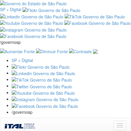
SP + Digital
/governosp
SP + Digital
/governosp
Skip
navigation