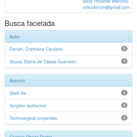
Silvia Pimentel Marconi
;
criscaferrari@gmail.com
Busca facetada
Autor
Ferrari, Cristhiane Caroline
1
Souza, Elaine de Cássia Guerreiro
1
Assunto
Shelf life
1
Sorption isotherms
1
Technological properties
1