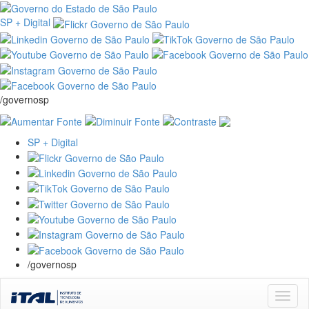
SP + Digital
/governosp
SP + Digital
/governosp
Skip
navigation