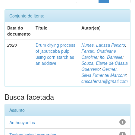
Conjunto de itens:
Data do
Título
Autor(es)
documento
2020
Drum drying process
Nunes, Larissa Peixoto
;
of jabuticaba pulp
Ferrari, Cristhiane
using corn starch as
Caroline
;
Ito, Danielle
;
an additive
Souza, Elaine de Cássia
Guerreiro
;
Germer,
Silvia Pimentel Marconi
;
criscaferrari@gmail.com
Busca facetada
Assunto
Anthocyanins
1
Technological properties
1