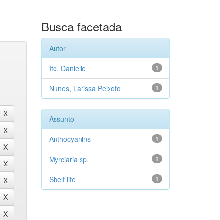
Busca facetada
Autor
Ito, Danielle
1
Nunes, Larissa Peixoto
1
Assunto
Anthocyanins
1
Myrciaria sp.
1
Shelf life
1