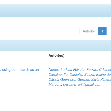
Anterior
1
Autor(es)
p using corn starch as an
Nunes, Larissa Peixoto
;
Ferrari, Cristhi
Caroline
;
Ito, Danielle
;
Souza, Elaine de
Cássia Guerreiro
;
Germer, Silvia Piment
Marconi
;
criscaferrari@gmail.com