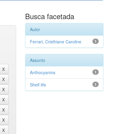
Busca facetada
Autor
Ferrari, Cristhiane Caroline
1
Assunto
Anthocyanins
1
Shelf life
1