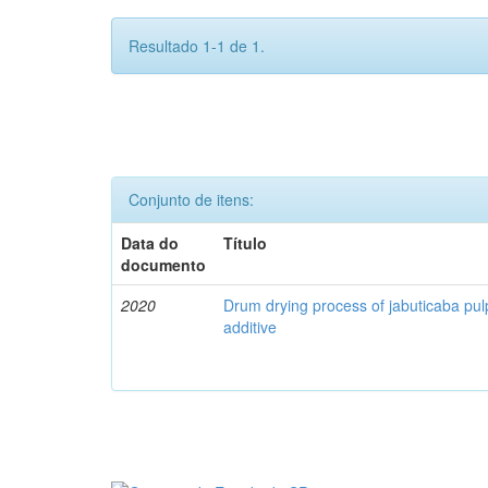
Resultado 1-1 de 1.
Conjunto de itens:
Data do
Título
documento
2020
Drum drying process of jabuticaba pul
additive