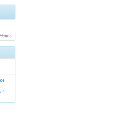
Póximo
ane
el