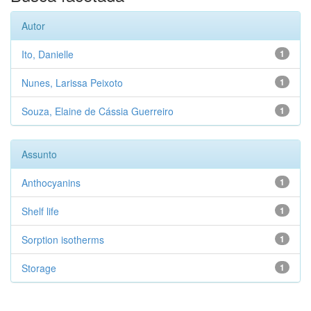
Autor
Ito, Danielle
1
Nunes, Larissa Peixoto
1
Souza, Elaine de Cássia Guerreiro
1
Assunto
Anthocyanins
1
Shelf life
1
Sorption isotherms
1
Storage
1