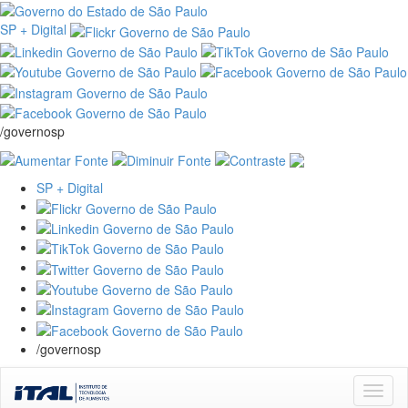
SP + Digital
/governosp
SP + Digital
/governosp
Skip
navigation