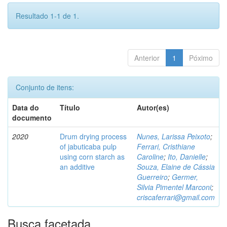
Resultado 1-1 de 1.
Anterior
1
Póximo
Conjunto de itens:
Data do
Título
Autor(es)
documento
2020
Drum drying process
Nunes, Larissa Peixoto
;
of jabuticaba pulp
Ferrari, Cristhiane
using corn starch as
Caroline
;
Ito, Danielle
;
an additive
Souza, Elaine de Cássia
Guerreiro
;
Germer,
Silvia Pimentel Marconi
;
criscaferrari@gmail.com
Busca facetada