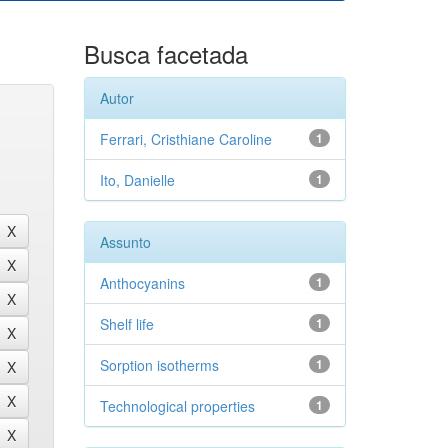
Busca facetada
Autor
Ferrari, Cristhiane Caroline
1
Ito, Danielle
1
Assunto
Anthocyanins
1
Shelf life
1
Sorption isotherms
1
Technological properties
1