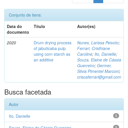
Conjunto de itens:
Data do
Título
Autor(es)
documento
2020
Drum drying process
Nunes, Larissa Peixoto
;
of jabuticaba pulp
Ferrari, Cristhiane
using corn starch as
Caroline
;
Ito, Danielle
;
an additive
Souza, Elaine de Cássia
Guerreiro
;
Germer,
Silvia Pimentel Marconi
;
criscaferrari@gmail.com
Busca facetada
Autor
Ito, Danielle
1
Souza, Elaine de Cássia Guerreiro
1