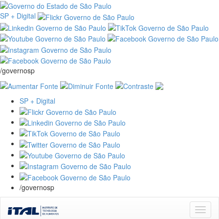
SP + Digital
/governosp
SP + Digital
/governosp
Skip
navigation