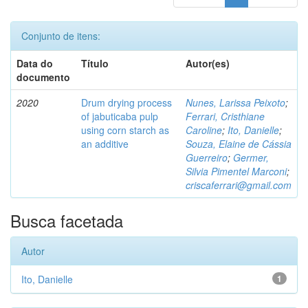
Conjunto de itens:
Data do
Título
Autor(es)
documento
2020
Drum drying process
Nunes, Larissa Peixoto
;
of jabuticaba pulp
Ferrari, Cristhiane
using corn starch as
Caroline
;
Ito, Danielle
;
an additive
Souza, Elaine de Cássia
Guerreiro
;
Germer,
Silvia Pimentel Marconi
;
criscaferrari@gmail.com
Busca facetada
Autor
Ito, Danielle
1