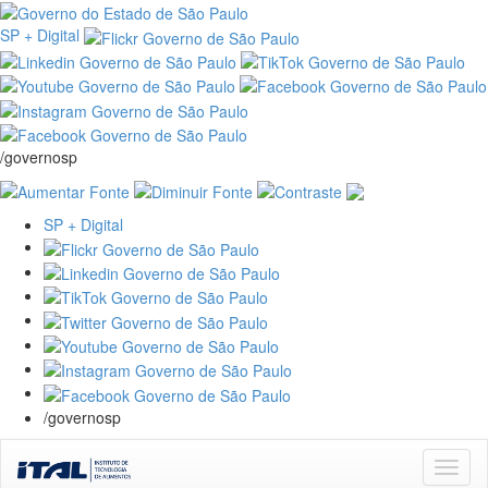
SP + Digital
/governosp
SP + Digital
/governosp
Skip
navigation