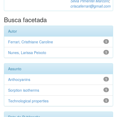
Silvia Pimentel Marconi
;
criscaferrari@gmail.com
Busca facetada
Autor
Ferrari, Cristhiane Caroline
1
Nunes, Larissa Peixoto
1
Assunto
Anthocyanins
1
Sorption isotherms
1
Technological properties
1