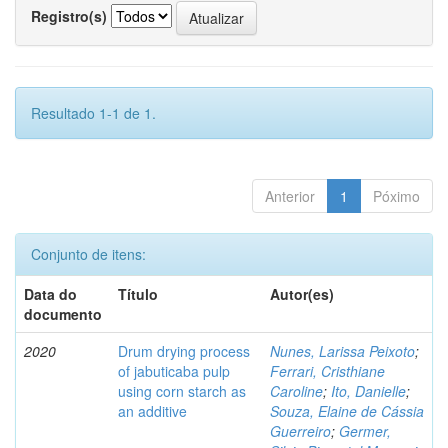
Registro(s)
Resultado 1-1 de 1.
Anterior
1
Póximo
Conjunto de itens:
Data do
Título
Autor(es)
documento
2020
Drum drying process
Nunes, Larissa Peixoto
;
of jabuticaba pulp
Ferrari, Cristhiane
using corn starch as
Caroline
;
Ito, Danielle
;
an additive
Souza, Elaine de Cássia
Guerreiro
;
Germer,