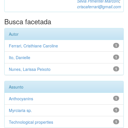
Silvia Pimentel Marconi
;
criscaferrari@gmail.com
Busca facetada
Autor
Ferrari, Cristhiane Caroline
1
Ito, Danielle
1
Nunes, Larissa Peixoto
1
Assunto
Anthocyanins
1
Myrciaria sp.
1
Technological properties
1