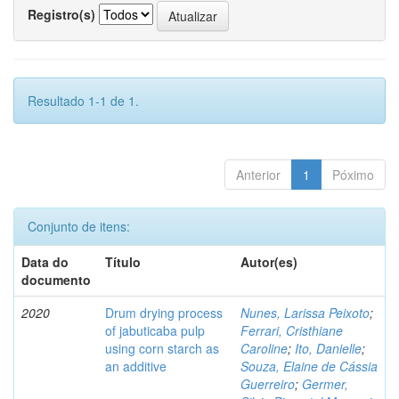
Registro(s)
Resultado 1-1 de 1.
Anterior
1
Póximo
Conjunto de itens:
Data do
Título
Autor(es)
documento
2020
Drum drying process
Nunes, Larissa Peixoto
;
of jabuticaba pulp
Ferrari, Cristhiane
using corn starch as
Caroline
;
Ito, Danielle
;
an additive
Souza, Elaine de Cássia
Guerreiro
;
Germer,