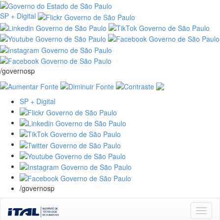
SP + Digital
/governosp
SP + Digital
/governosp
Skip
navigation