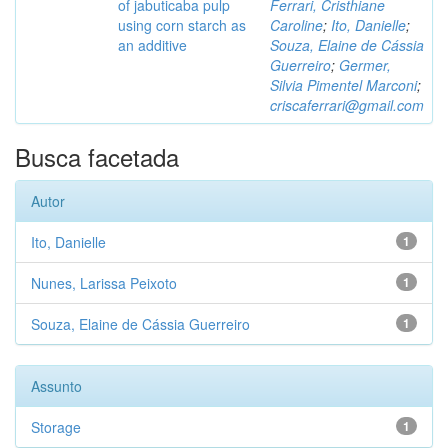
of jabuticaba pulp
Ferrari, Cristhiane
using corn starch as
Caroline
;
Ito, Danielle
;
an additive
Souza, Elaine de Cássia
Guerreiro
;
Germer,
Silvia Pimentel Marconi
;
criscaferrari@gmail.com
Busca facetada
Autor
Ito, Danielle
1
Nunes, Larissa Peixoto
1
Souza, Elaine de Cássia Guerreiro
1
Assunto
Storage
1