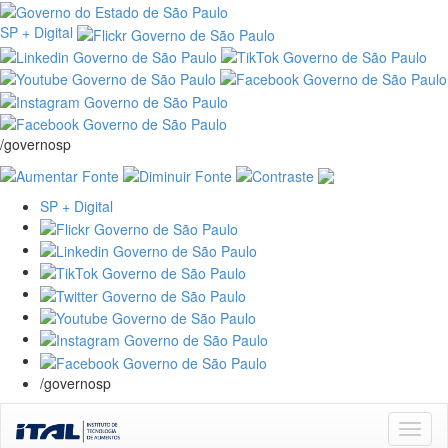
SP + Digital
/governosp
SP + Digital
/governosp
Skip
navigation