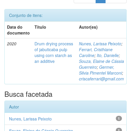
Conjunto de itens:
Data do
Título
Autor(es)
documento
2020
Drum drying process
Nunes, Larissa Peixoto
;
of jabuticaba pulp
Ferrari, Cristhiane
using corn starch as
Caroline
;
Ito, Danielle
;
an additive
Souza, Elaine de Cássia
Guerreiro
;
Germer,
Silvia Pimentel Marconi
;
criscaferrari@gmail.com
Busca facetada
Autor
Nunes, Larissa Peixoto
1
Souza, Elaine de Cássia Guerreiro
1