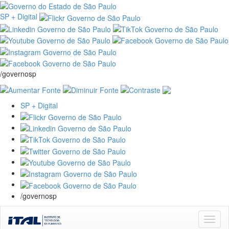
SP + Digital
/governosp
SP + Digital
/governosp
Skip
navigation