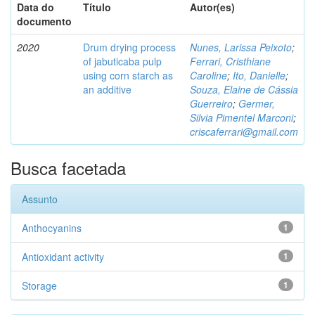
Data do
Título
Autor(es)
documento
2020
Drum drying process
Nunes, Larissa Peixoto
;
of jabuticaba pulp
Ferrari, Cristhiane
using corn starch as
Caroline
;
Ito, Danielle
;
an additive
Souza, Elaine de Cássia
Guerreiro
;
Germer,
Silvia Pimentel Marconi
;
criscaferrari@gmail.com
Busca facetada
Assunto
Anthocyanins
1
Antioxidant activity
1
Storage
1