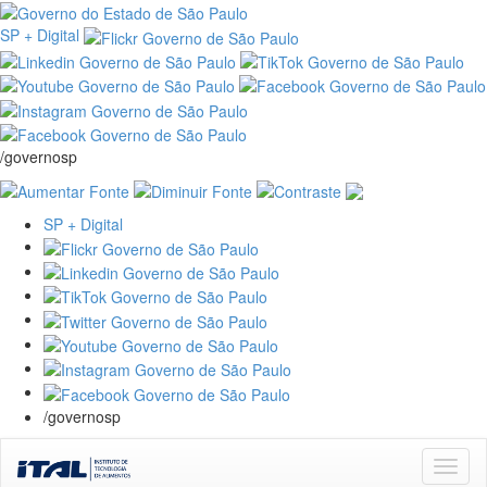
SP + Digital
/governosp
SP + Digital
/governosp
Skip
navigation