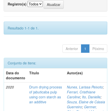
Registro(s)
Resultado 1-1 de 1.
Anterior
1
Póximo
Conjunto de itens:
Data do
Título
Autor(es)
documento
2020
Drum drying process
Nunes, Larissa Peixoto
;
of jabuticaba pulp
Ferrari, Cristhiane
using corn starch as
Caroline
;
Ito, Danielle
;
an additive
Souza, Elaine de Cássia
Guerreiro
;
Germer,