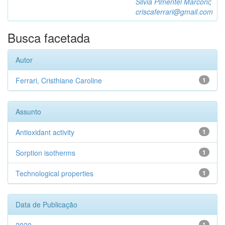
Silvia Pimentel Marconi
;
criscaferrari@gmail.com
Busca facetada
Autor
Ferrari, Cristhiane Caroline
1
Assunto
Antioxidant activity
1
Sorption isotherms
1
Technological properties
1
Data de Publicação
1