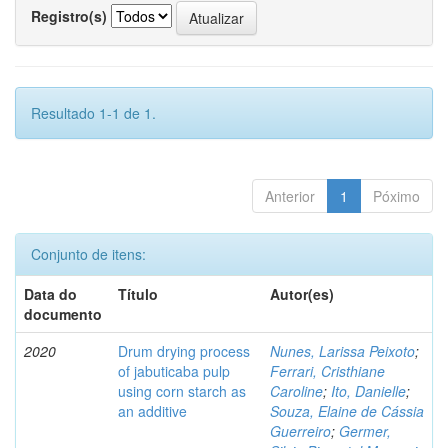
Registro(s)
Resultado 1-1 de 1.
Anterior
1
Póximo
Conjunto de itens:
Data do
Título
Autor(es)
documento
2020
Drum drying process
Nunes, Larissa Peixoto
;
of jabuticaba pulp
Ferrari, Cristhiane
using corn starch as
Caroline
;
Ito, Danielle
;
an additive
Souza, Elaine de Cássia
Guerreiro
;
Germer,