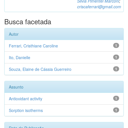
Silvia Pimentel Marconi
;
criscaferrari@gmail.com
Busca facetada
Autor
Ferrari, Cristhiane Caroline
1
Ito, Danielle
1
Souza, Elaine de Cássia Guerreiro
1
Assunto
Antioxidant activity
1
Sorption isotherms
1