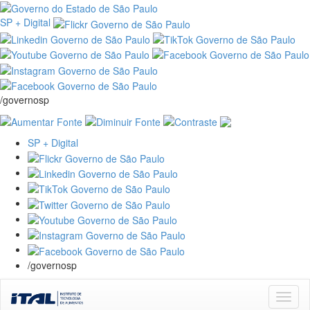
SP + Digital
/governosp
SP + Digital
/governosp
Skip
navigation