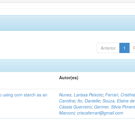
Anterior
1
Autor(es)
p using corn starch as an
Nunes, Larissa Peixoto
;
Ferrari, Cristhi
Caroline
;
Ito, Danielle
;
Souza, Elaine de
Cássia Guerreiro
;
Germer, Silvia Piment
Marconi
;
criscaferrari@gmail.com