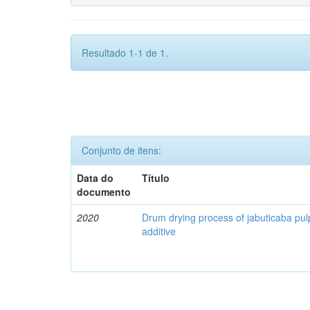
Resultado 1-1 de 1.
Conjunto de itens:
Data do
Título
documento
2020
Drum drying process of jabuticaba pul
additive