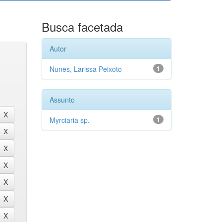
Busca facetada
Autor
Nunes, Larissa Peixoto
1
Assunto
Myrciaria sp.
1