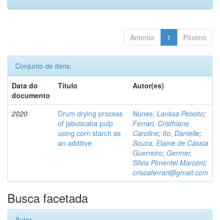
Anterior
1
Póximo
Conjunto de itens:
Data do
Título
Autor(es)
documento
2020
Drum drying process
Nunes, Larissa Peixoto
;
of jabuticaba pulp
Ferrari, Cristhiane
using corn starch as
Caroline
;
Ito, Danielle
;
an additive
Souza, Elaine de Cássia
Guerreiro
;
Germer,
Silvia Pimentel Marconi
;
criscaferrari@gmail.com
Busca facetada
Autor