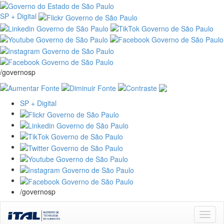
SP + Digital
/governosp
SP + Digital
/governosp
Skip
navigation