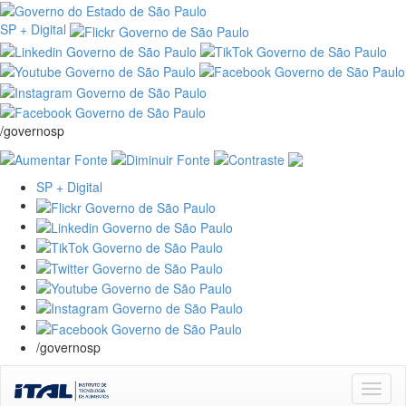
SP + Digital
/governosp
SP + Digital
/governosp
Skip
navigation