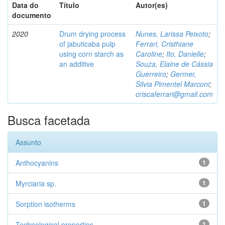
Data do
Título
Autor(es)
documento
2020
Drum drying process
Nunes, Larissa Peixoto
;
of jabuticaba pulp
Ferrari, Cristhiane
using corn starch as
Caroline
;
Ito, Danielle
;
an additive
Souza, Elaine de Cássia
Guerreiro
;
Germer,
Silvia Pimentel Marconi
;
criscaferrari@gmail.com
Busca facetada
Assunto
Anthocyanins
1
Myrciaria sp.
1
Sorption isotherms
1
Technological properties
1