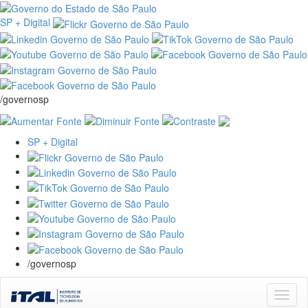
SP + Digital
/governosp
SP + Digital
/governosp
Skip
navigation