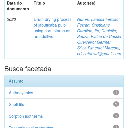
Data do
Título
Autor(es)
documento
2020
Drum drying process
Nunes, Larissa Peixoto
;
of jabuticaba pulp
Ferrari, Cristhiane
using corn starch as
Caroline
;
Ito, Danielle
;
an additive
Souza, Elaine de Cássia
Guerreiro
;
Germer,
Silvia Pimentel Marconi
;
criscaferrari@gmail.com
Busca facetada
Assunto
Anthocyanins
1
Shelf life
1
Sorption isotherms
1
Technological properties
1