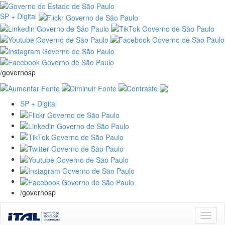
SP + Digital
/governosp
SP + Digital
/governosp
Skip
navigation