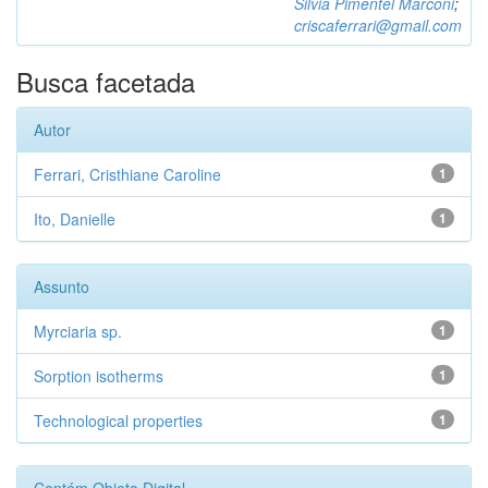
Silvia Pimentel Marconi
;
criscaferrari@gmail.com
Busca facetada
Autor
Ferrari, Cristhiane Caroline
1
Ito, Danielle
1
Assunto
Myrciaria sp.
1
Sorption isotherms
1
Technological properties
1