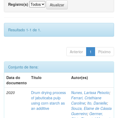
Registro(s)
Resultado 1-1 de 1.
Anterior
1
Póximo
Conjunto de itens:
Data do
Título
Autor(es)
documento
2020
Drum drying process
Nunes, Larissa Peixoto
;
of jabuticaba pulp
Ferrari, Cristhiane
using corn starch as
Caroline
;
Ito, Danielle
;
an additive
Souza, Elaine de Cássia
Guerreiro
;
Germer,