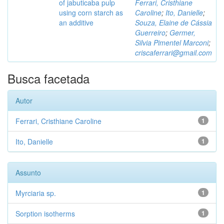
of jabuticaba pulp
Ferrari, Cristhiane
using corn starch as
Caroline
;
Ito, Danielle
;
an additive
Souza, Elaine de Cássia
Guerreiro
;
Germer,
Silvia Pimentel Marconi
;
criscaferrari@gmail.com
Busca facetada
Autor
Ferrari, Cristhiane Caroline
1
Ito, Danielle
1
Assunto
Myrciaria sp.
1
Sorption isotherms
1