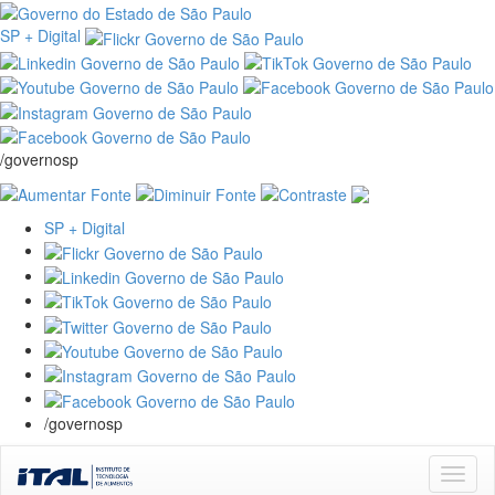
SP + Digital
/governosp
SP + Digital
/governosp
Skip
navigation