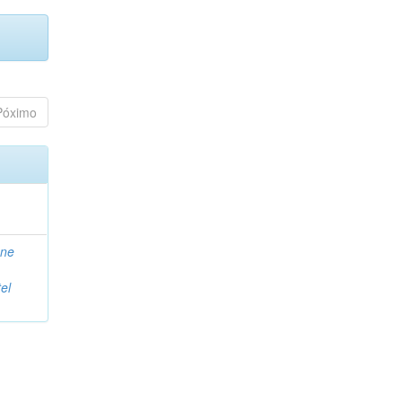
Póximo
ane
el