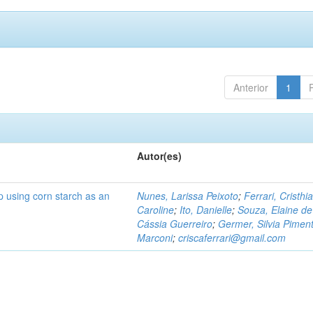
Anterior
1
Autor(es)
p using corn starch as an
Nunes, Larissa Peixoto
;
Ferrari, Cristhi
Caroline
;
Ito, Danielle
;
Souza, Elaine de
Cássia Guerreiro
;
Germer, Silvia Piment
Marconi
;
criscaferrari@gmail.com