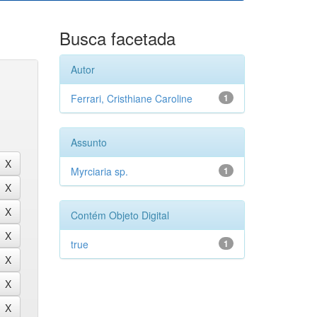
Busca facetada
Autor
Ferrari, Cristhiane Caroline
1
Assunto
Myrciaria sp.
1
Contém Objeto Digital
true
1