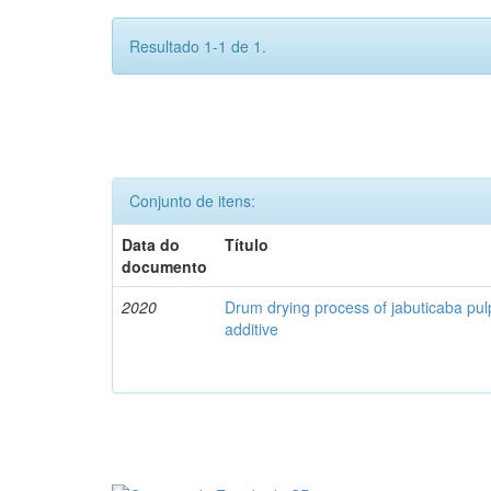
Resultado 1-1 de 1.
Conjunto de itens:
Data do
Título
documento
2020
Drum drying process of jabuticaba pul
additive