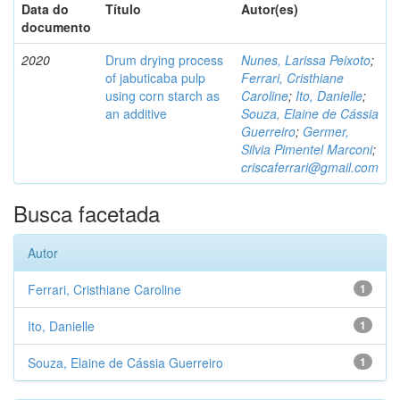
Data do
Título
Autor(es)
documento
2020
Drum drying process
Nunes, Larissa Peixoto
;
of jabuticaba pulp
Ferrari, Cristhiane
using corn starch as
Caroline
;
Ito, Danielle
;
an additive
Souza, Elaine de Cássia
Guerreiro
;
Germer,
Silvia Pimentel Marconi
;
criscaferrari@gmail.com
Busca facetada
Autor
Ferrari, Cristhiane Caroline
1
Ito, Danielle
1
Souza, Elaine de Cássia Guerreiro
1