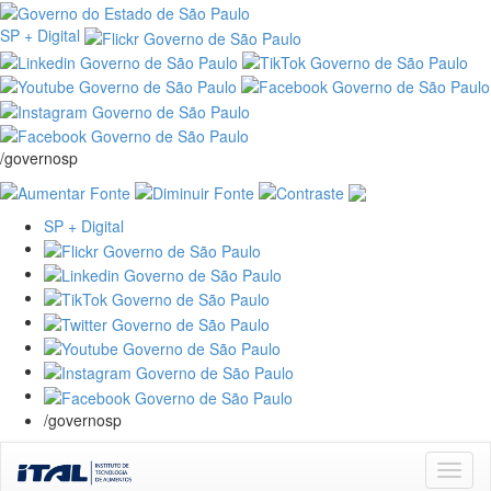
SP + Digital
/governosp
SP + Digital
/governosp
Skip
navigation