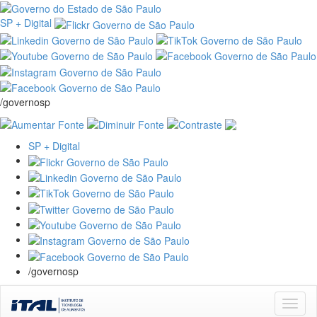
SP + Digital
/governosp
SP + Digital
/governosp
Skip
navigation