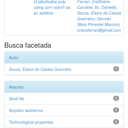
of jabuticaba pulp
Ferrari, Cristhiane
using corn starch as
Caroline
;
Ito, Danielle
;
an additive
Souza, Elaine de Cássia
Guerreiro
;
Germer,
Silvia Pimentel Marconi
;
criscaferrari@gmail.com
Busca facetada
Autor
Souza, Elaine de Cássia Guerreiro
1
Assunto
Shelf life
1
Sorption isotherms
1
Technological properties
1