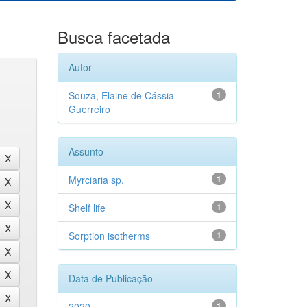
Busca facetada
Autor
Souza, Elaine de Cássia
1
Guerreiro
Assunto
Myrciaria sp.
1
Shelf life
1
Sorption isotherms
1
Data de Publicação
2020
1