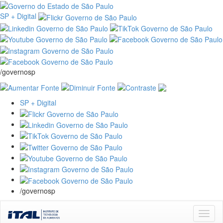
SP + Digital
/governosp
SP + Digital
/governosp
Skip
navigation