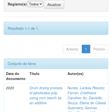
Registro(s)
Resultado 1-1 de 1.
Anterior
1
Póximo
Conjunto de itens:
Data do
Título
Autor(es)
documento
2020
Drum drying process
Nunes, Larissa Peixoto
;
of jabuticaba pulp
Ferrari, Cristhiane
using corn starch as
Caroline
;
Ito, Danielle
;
an additive
Souza, Elaine de Cássia
Guerreiro
;
Germer,