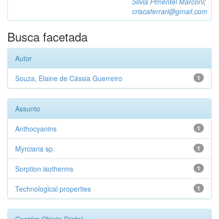
Silvia Pimentel Marconi
;
criscaferrari@gmail.com
Busca facetada
Autor
Souza, Elaine de Cássia Guerreiro
1
Assunto
Anthocyanins
1
Myrciaria sp.
1
Sorption isotherms
1
Technological properties
1